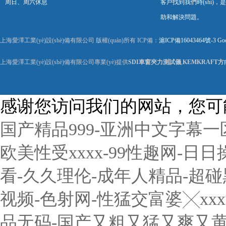
周日、周六休息
客戶找到我們時(shí)
助和解決問題。
上海愛澤工業(yè)設(shè)備有限公司 版權(quán)所有 ICP備：
滬ICP備16043464號-3
Goo
上海愛澤工業(yè)設(shè)備有限公司專業(yè)提供
SDI車窗夾力測試儀
,
KEMKRAFT
感谢您访问我们的网站，您可
国产精品999-亚洲中文字幕一
欧美性受xxxx-99性趣网-日
看-久久理伦-成年人精品-超
视频-色射网-性猛交富婆╳xx
品无码-国产又粗又猛又爽又