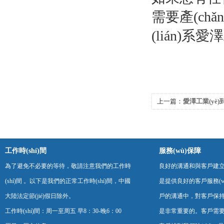
需要產(chǎ
(lián)
上一篇：
愛澤工業(yè)
——BUSAK+SHAMB
工作時(shí)間
服務(wù)保障
為了避免不必要的等待，敬請注意我們的工作時
良好的溝通和與客戶建立互
(shí)間 。以下是我們的正常工作時(shí)間，中國
是提供良好的客戶服務(wù
大陸法定節(jié)假日除外。
戶的溝通中，對客戶保持熱
工作時(shí)間：周一至周五 早8：30-晚6：00
是非常重要的。客戶需要與