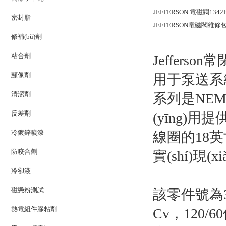
JEFFERSON 電磁閥1342BV
密封脂
JEFFERSON電磁閥維修包K42
修補(bǔ)劑
粘合劑
Jefferso
顯像劑
用于泵送系統(
清潔劑
系列是NEM
反差劑
(yīng)用
冷鍍鋅噴漆
線圈的18英
防咬合劑
實(shí)現
冷卻液
磁懸粉測試
該零件號為3/
熱電組件膠粘劑
Cv，120/6