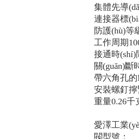
集體先導(dǎ
連接器標(biāo
防護(hù)等
工作周期10
接通時(shí)
關(guān)斷時
帶六角孔的
安裝螺釘擰緊
重量0.26千
愛澤工業(yè)
閥型號：