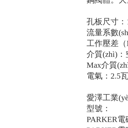
孔板尺寸：1
流量系數(shù
工作壓差（MO
介質(zhì
Max介質(zh
電氣：2.5
愛澤工業(yè)
型號：
PARKER電