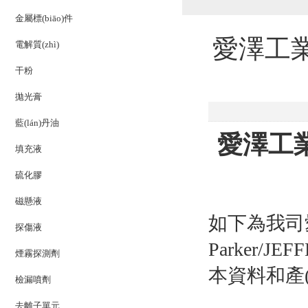
金屬標(biāo)件
愛澤工業
電解質(zhì)
干粉
拋光膏
藍(lán)丹油
愛澤工業(
填充液
硫化膠
磁懸液
如下為我司愛澤
探傷液
Parker/J
煙霧探測劑
本資料和產(
檢漏噴劑
去離子單元