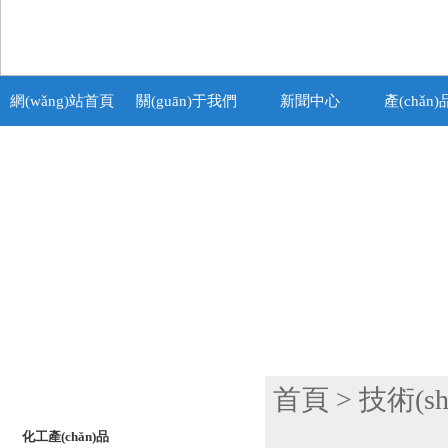
網(wǎng)站首頁
關(guān)于我們
新聞中心
產(chǎn
產(chǎn)品列表
首頁
>
技術(s
PRODUCTS LIST
化工產(chǎn)品